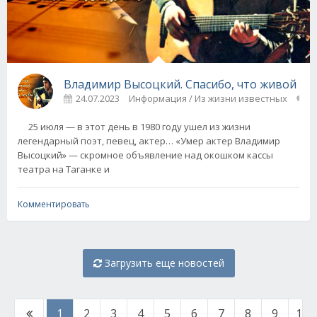
Владимир Высоцкий. Спасибо, что живой
24.07.2023
Информация / Из жизни известных
0
25 июля — в этот день в 1980 году ушел из жизни
легендарный поэт, певец, актер… «Умер актер Владимир
Высоцкий» — скромное объявление над окошком кассы
театра на Таганке и
Комментировать
Загрузить еще новостей
1
2
3
4
5
6
7
8
9
10