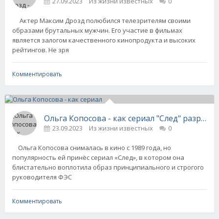
27.09.2023
Из жизни известных
0
Актер Максим Дрозд полюбился телезрителям своими
образами брутальных мужчин. Его участие в фильмах
является залогом качественного кинопродукта и высоких
рейтингов. Не зря
Комментировать
Ольга Копосова - как сериал "След" разруш
23.09.2023
Из жизни известных
0
Ольга Копосова снималась в кино с 1989 года, но
популярность ей принёс сериал «След», в котором она
блистательно воплотила образ принципиального и строгого
руководителя ФЭС
Комментировать