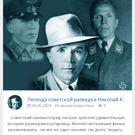
Легенда советской разведки Николай Кузнец
06.05.2024
Из жизни известных
0
Советский кинематограф показал зрителю удивительную
историю разведчика Штирлица. Многие смотревшие фильм
засомневались - не мог же один человек так долго "водить