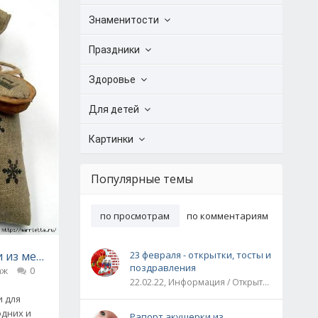
Знаменитости
Праздники
Здоровье
Для детей
Картинки
Популярные темы
по просмотрам
по комментариям
 из мешковины и грецких орехов! (мастер-классы)
23 февраля - открытки, тосты и
поздравления
аж
0
22.02.22, Информация / Открытки / Все праздники
и для
одних и
Рапорт акушерки из