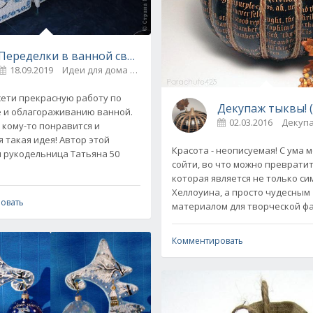
салфетку без морщинок
Переделки в ванной своими руками
18.09.2019
Идеи для дома / Декупаж
5
ети прекрасную работу по
Декупаж тыквы! (
 и облагораживанию ванной.
02.03.2016
Декуп
 кому-то понравится и
 такая идея! Автор этой
Красота - неописуемая! С ума 
 рукодельница Татьяна 50
сойти, во что можно превратит
которая является не только с
Хеллоуина, а просто чудесным
овать
материалом для творческой ф
Комментировать