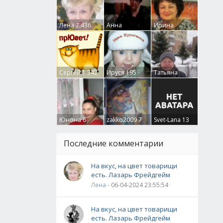
Лена
7 436
Анна
Ирина
Гумлевая
0
Бруцкая
41
Сергей
1 342
Ируся
195
Татьяна
Крючкова
0
Юнона
6
zakko2009
7
Svet-Lana
13
Последние комментарии
На вкус, на цвет товарищи
есть. Лазарь Фрейдгейм
Лена
- 06-04-2024 23:55:54
На вкус, на цвет товарищи
есть. Лазарь Фрейдгейм