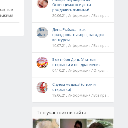
Освенцима: все дети
я), тем
рождались живыми!
рецкими
20.06.21, Информация / Все праздники / Рассказы и истории
День Рыбака - как
праздновать: игры, загадки,
конкурсы
10.07.21, Информация / Все праздники
мастер-класс
5 октября День Учителя -
открытки и поздравления
04.10.21, Информация / Открытки / Все праздники
С днем медика! (стихи и
открытки)
19.06.21, Информация / Все праздники
Топ участников сайта