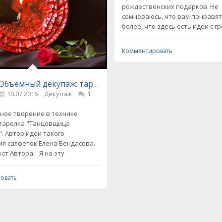
рождественских подарков. Не
сомневаюсь, что вам понравятс
более, что здесь есть идеи с г
Комментировать
МК
0
Объемный декупаж: тарелка "Танцовщица Фламенко" - 
10.07.2016
Декупаж
1
ое творение в технике
 тарелка "Танцовщица
. Автор идеи такого
я салфеток Елена Бендасова.
Далее - текст Автора: Я на эту
овать