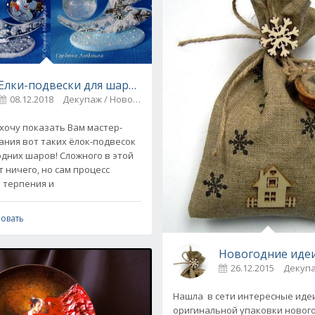
ми руками
Елки-подвески для шаров.Чудо-идея!
4
08.12.2018
Декупаж / Новогоднее рукоделие
7
очу показать Вам мастер-
дания вот таких ёлок-подвесок
одних шаров! Сложного в этой
 ничего, но сам процесс
 терпения и
овать
Новогодние идеи
26.12.2015
Декуп
Нашла в сети интересные иде
оригинальной упаковки новог