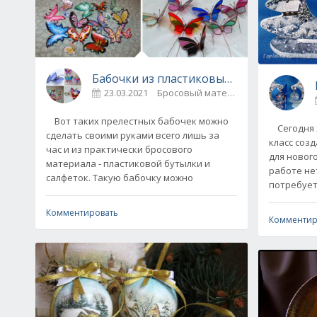
Бабочки из пластиковых бутылок свои
23.03.2021
Бросовый материал / Декупаж
Вот таких прелестных бабочек можно
Сегодня х
сделать своими руками всего лишь за
класс соз
час и из практически бросового
для новог
материала - пластиковой бутылки и
работе нет
салфеток. Такую бабочку можно
потребует
Комментировать
Комментир