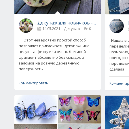
Декупаж для новичков - как наклеить 
14.05.2021
Декупаж
0
Этот невероятно простой способ
Нашла в с
позволяет приклеивать декупажнице
переделке
целую салфетку или очень большой
Возможно,
фрагмент абсолютно без складок и
пригодится
заломов на ровную деревянную
переделки
поверхность
сделала
Комментировать
Комментир