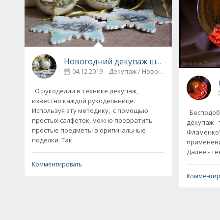
Новогодний декупаж шаров - идеи и 
04.12.2019
Декупаж / Новогоднее рукоделие
О рукоделии в технике декупаж,
известно каждой рукодельнице.
Используя эту методику, с помощью
Бесподобн
простых салфеток, можно превратить
декупаж -
простые предметы в оригинальные
Фламенко"
поделки. Так
применени
Комментировать
Комментир