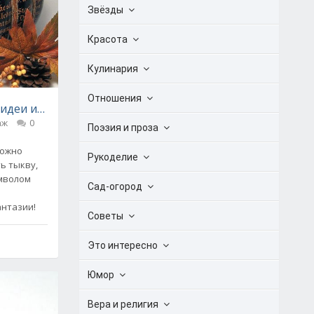
Звёзды
Красота
Кулинария
Отношения
идеи и мастер-классы)
аж
0
Поэзия и проза
можно
Рукоделие
ь тыкву,
имволом
Сад-огород
антазии!
Советы
Это интересно
Юмор
Вера и религия