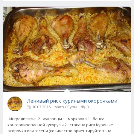
Ленивый рис с куриными окорочками
10.03.2016
Мясо / Супы
0
Ингредиенты: 2 - луковицы 1 - морковка 1 - банка
консервированной кукурузы 2 - стакана риса Куриные
окорочка или голени (количество-ориентируйтесь на