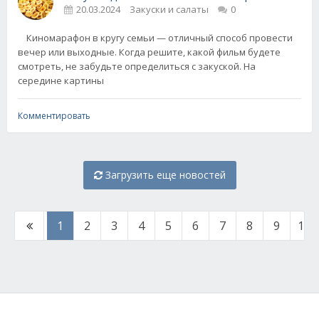
20.03.2024
Закуски и салаты
0
Киномарафон в кругу семьи — отличный способ провести
вечер или выходные. Когда решите, какой фильм будете
смотреть, не забудьте определиться с закуской. На
середине картины
Комментировать
Загрузить еще новостей
1
2
3
4
5
6
7
8
9
10