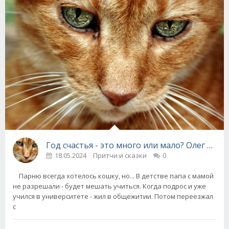
Год счастья - это много или мало? Олег Бон
18.05.2024
Притчи и сказки
0
Парню всегда хотелось кошку, но... В детстве папа с мамой
не разрешали - будет мешать учиться. Когда подрос и уже
учился в университете - жил в общежитии. Потом переезжал
с