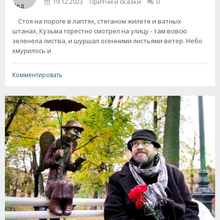
19.12.2023
Притчи и сказки
0
Стоя на пороге в лаптях, стеганом жилете и ватных
штанах, Кузьма горестно смотрел на улицу - там вовсю
зеленела листва, и шуршал осенними листьями ветер. Небо
хмурилось и
Комментировать