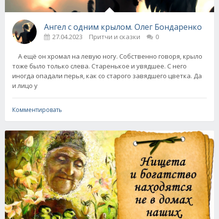
Ангел с одним крылом. Олег Бондаренко
27.04.2023
Притчи и сказки
0
А ещё он хромал на левую ногу. Собственно говоря, крыло
тоже было только слева. Старенькое и увядшее. С него
иногда опадали перья, как со старого завядшего цветка. Да
и лицо у
Комментировать