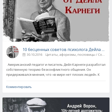
10 бесценных советов психолога Дейла Карн
30.10.2016
Цитаты, афоризмы, пос
Американский педагог и писатель Дейл Карнеги разработал
собственную теорию безконфликтного общения. Он
придерживался мнения, что «в мире нет плохих людей». К
Комментировать