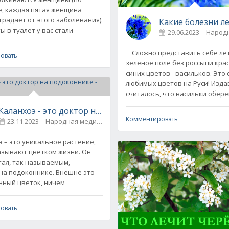
е, каждая пятая женщина
традает от этого заболевания).
Какие болезни л
ы в туалет у вас стали
29.06.2023
Народ
дачного участка
Сложно представить себе ле
овать
зеленое поле без россыпи кра
синих цветов - васильков. Это 
любимых цветов на Руси! Изда
считалось, что васильки обер
Каланхоэ - это доктор на подоконнике - рецепты
Комментировать
23.11.2023
Народная медицина
0
– это уникальное растение,
азывают цветком жизни. Он
тал, так называемым,
на подоконнике. Внешне это
ный цветок, ничем
ко вырастить на подоконнике
овать