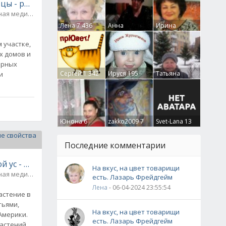
тцы - рецепты народной медицины
ная медицина
0
Лена
7 436
Анна
Ирина
Гумлевая
0
Бруцкая
41
 участке,
х домов и
ирных
Сергей
1 342
Ируся
195
Татьяна
и
Крючкова
0
Юнона
6
zakko2009
7
Svet-Lana
13
Последние комментарии
й ус - полезные свойства и рецепты
На вкус, на цвет товарищи
ная медицина
0
есть. Лазарь Фрейдгейм
Лена
- 06-04-2024 23:55:54
астение в
тьями,
На вкус, на цвет товарищи
Америки.
есть. Лазарь Фрейдгейм
растений