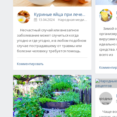
Куриные яйца при лечении разных заб
13.04.2024
Народная медицина
0
Зимой оч
Несчастный случай или внезапное
организму
заболевание может случиться когда
вирусами и
угодно и где угодно, и в любом подобном
идеально 
случае пострадавшему от травмы или
средства.
болезни человеку требуется помощь.
всего из
Комментировать
Комментир
Чаще всег
цистит, с