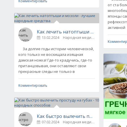
Комментировать
от ста бо
многообе
японцы са
рефлексот
активной
Как лечить натоптыши и мозоли - лучш
13.02.2024
Народная медицина
0
Комментир
За долгие годы истории человеческой,
кого только не восхищала изящная
дамская ножка! Где-то крадучись, где-то
пританцовывая, они оставляют свои
прекрасные следы не только в
Комментировать
07.02.2024
Народная медицина
0