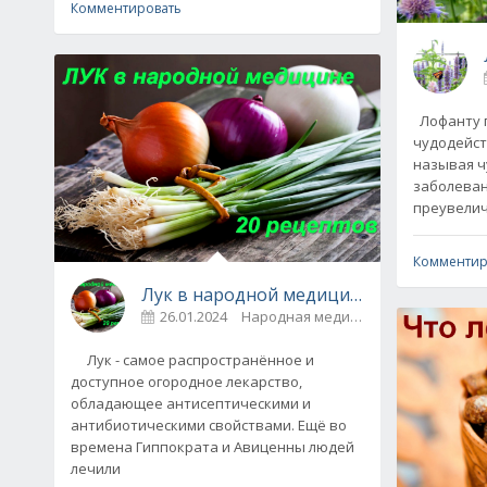
Комментировать
Лофанту 
чудодейст
называя ч
заболеван
преувелич
Комментир
Лук в народной медицине - 20 рецепто
26.01.2024
Народная медицина
0
Лук - самое распространённое и
доступное огородное лекарство,
обладающее антисептическими и
антибиотическими свойствами. Ещё во
времена Гиппократа и Авиценны людей
лечили