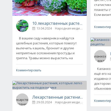
статистик
планеты с
Если визит
10 лекарственных растений от кашля с 
Комментир
13.04.2024
Народная медицина
0
В вашем саду наверняка найдутся
целебные растения, которые помогут
вылечить кашель, бронхит и другие
неприятные осложнения простуды и
гриппа. Травы можно вырастить на
Каланхоэ 
Комментировать
ещё его н
издавна с
доктором 
обыкновен
Лекарственные растения, которые лег
Комментир
29.03.2024
Народная медицина
0