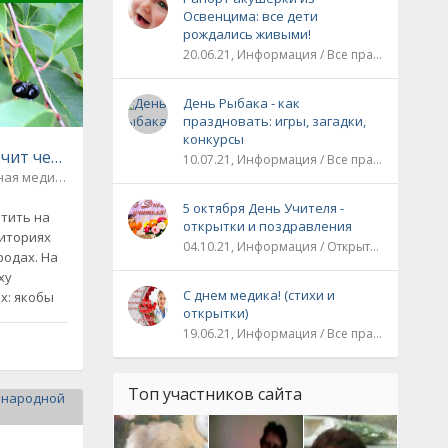
Освенцима: все дети
рождались живыми!
20.06.21, Информация / Все праздники / Рассказы и истории
День Рыбака - как
праздновать: игры, загадки,
конкурсы
ечит черёмуха - рецепты народной медицины
10.07.21, Информация / Все праздники
ная медицина
0
5 октября День Учителя -
тить на
открытки и поздравления
риториях
04.10.21, Информация / Открытки / Все праздники
родах. На
ху
С днем медика! (стихи и
х: якобы
открытки)
19.06.21, Информация / Все праздники
лго
Топ участников сайта