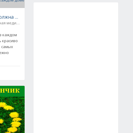
олжна быть в каждом доме - свойства и рецепты
Народная медицина / Цветы комнатные
0
в каждом
ь красиво
т самых
нежно