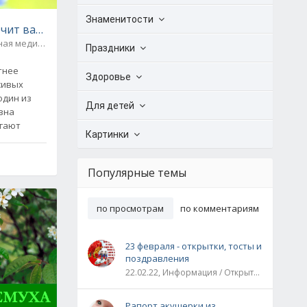
Знаменитости
ечит василёк - рецепты народной медицины
ная медицина
0
Праздники
тнее
Здоровье
сивых
один из
Для детей
вна
егают
Картинки
Популярные темы
по просмотрам
по комментариям
23 февраля - открытки, тосты и
поздравления
22.02.22, Информация / Открытки / Все праздники
Рапорт акушерки из