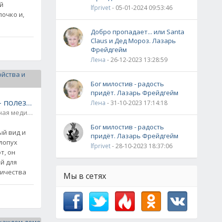
й
lfprivet
- 05-01-2024 09:53:46
лочко и,
Добро пропадает... или Santa
Claus и Дед Мороз. Лазарь
Фрейдгейм
Лена
- 26-12-2023 13:28:59
Бог милостив - радость
придёт. Лазарь Фрейдгейм
 - полезные свойства и рецепты
Лена
- 31-10-2023 17:14:18
ная медицина
0
Бог милостив - радость
ый вид и
придёт. Лазарь Фрейдгейм
 лопух
lfprivet
- 28-10-2023 18:37:06
т, он
й для
личества
Мы в сетях