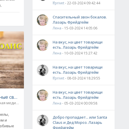
lfprivet
- 22-03-2024 09:42:44
,
Спасительный звон бокалов.
Лазарь Фрейдгейм
Лена
- 15-03-2024 14:05:06
На вкус, на цвет товарищи
есть. Лазарь Фрейдгейм
Лена
- 10-03-2024 15:27:42
На вкус, на цвет товарищи
есть. Лазарь Фрейдгейм
lfprivet
- 08-03-2024 18:29:55
На вкус, на цвет товарищи
ные свойства и рецепты
есть. Лазарь Фрейдгейм
ная медицина
0
Лена
- 05-03-2024 00:09:58
елы,
Добро пропадает... или Santa
ым и
Claus и Дед Мороз. Лазарь
любивые
Фрейдгейм