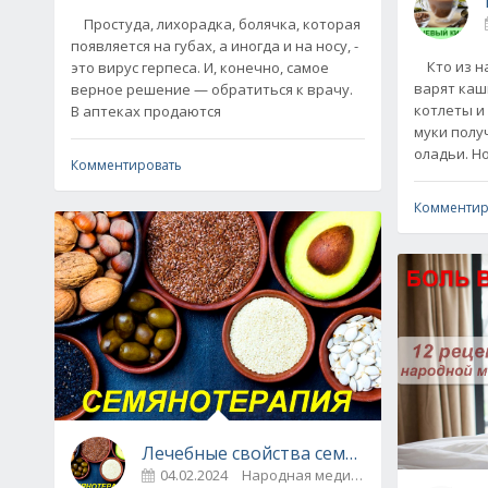
Простуда, лихорадка, болячка, которая
появляется на губах, а иногда и на носу, -
Кто из на
это вирус герпеса. И, конечно, самое
варят каш
верное решение — обратиться к врачу.
котлеты и 
В аптеках продаются
муки полу
оладьи. Н
Комментировать
Комментир
Лечебные свойства семян и семянотера
04.02.2024
Народная медицина
0