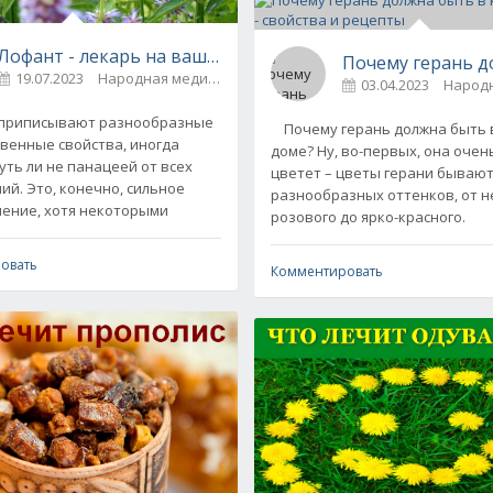
Лофант - лекарь на вашей клумбе (рецепты)
Почему герань д
19.07.2023
Народная медицина
0
03.04.2023
приписывают разнообразные
Почему герань должна быть 
венные свойства, иногда
доме? Ну, во-первых, она очен
уть ли не панацеей от всех
цветет – цветы герани бываю
ий. Это, конечно, сильное
разнообразных оттенков, от 
ение, хотя некоторыми
розового до ярко-красного.
овать
Комментировать
в