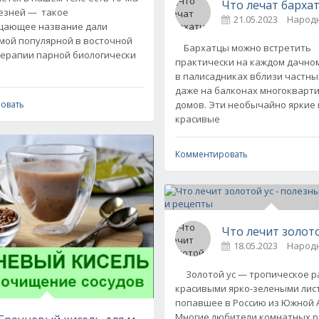
Что лечат барха
лезней — такое
21.05.2023
Народ
щающее название дали
мой популярной в восточной
Бархатцы можно встретить
ерапии парной биологически
практически на каждом дачном
в палисадниках вблизи частны
ие народные средства
даже на балконах многокварт
домов. Эти необычайно яркие 
овать
красивые
Комментировать
Что лечит золото
18.05.2023
Народ
Золотой ус — тропическое р
красивыми ярко-зелеными лис
Как быстро вылечить простуду на губах - 10 народных способов
попавшее в Россию из Южной 
Многие любители комнатных 