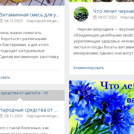
Что лечит черна
Витаминная смесь для укрепления иммунитета всей сем
олеваний
09.07.2023
04.12.2023
Народная медицина
0
Черная смородина — вкусная ягода,
ень важно помогать
обладающая целебными свойс
 бороться с различными
укрепляющая здоровье челове
 бактериями, а для этого
листья и плоды богаты витами
подходят натуральные
минералами, однако они могут
 Сделав витаминную заготовку
Комментировать
овать
Народные средства от цистита - 10 рецептов
28.11.2023
Народная медицина
0
о с такой болезнью, как
талкиваются женщины (по