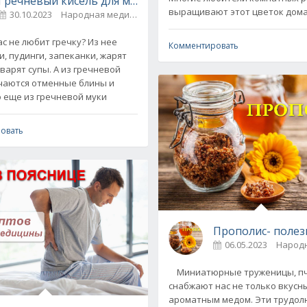
Гречневый кисель для мягкого очищение сосудов
выращивают этот цветок дома
30.10.2023
Народная медицина / Напитки
0
с не любит гречку? Из нее
Комментировать
и, пудинги, запеканки, жарят
варят супы. А из гречневой
чаются отменные блины и
о еще из гречневой муки
овать
Прополис- полез
06.05.2023
Народ
Миниатюрные труженицы, пч
пия
снабжают нас не только вкусн
ароматным медом. Эти трудо