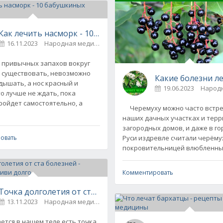
Как лечить насморк - 10 бабушкиных советов
16.11.2023
Народная медицина
0
привычных запахов вокруг
 существовать, невозможно
Какие болезни л
дышать, а нос красный и
19.06.2023
Народ
то лучше не ждать, пока
ройдет самостоятельно, а
Черемуху можно часто встре
наших дачных участках и тер
загородных домов, и даже в го
го чудодейственные свойства
Руси издревле считали черёму
овать
ы красоты
0
покровительницей влюбленны
Комментировать
Точка долголетия от ста болезней - массируй и живи до
13.11.2023
Народная медицина
0
ся в нашем теле есть точка