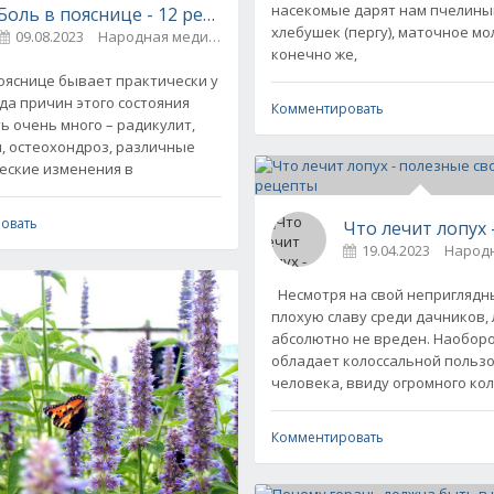
насекомые дарят нам пчелины
Боль в пояснице - 12 рецептов народной медицины
хлебушек (пергу), маточное мо
09.08.2023
Народная медицина
0
конечно же,
яснице бывает практически у
вда причин этого состояния
Комментировать
ь очень много – радикулит,
, остеохондроз, различные
еские изменения в
овать
Что лечит лопух
19.04.2023
Народ
 использовать в быту
Несмотря на свой неприглядн
плохую славу среди дачников,
абсолютно не вреден. Наоборо
обладает колоссальной пользо
человека, ввиду огромного ко
Комментировать