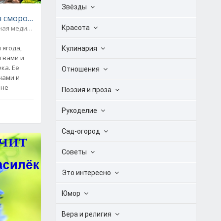
Звёзды
я смородина - рецепты народной медицины
ьи + видео
Красота
Народная медицина / Полезные и вредные продукты
0
Кулинария
твами и
ка. Ее
Отношения
нами и
 не
Поэзия и проза
Рукоделие
Сад-огород
Советы
Это интересно
Юмор
Вера и религия