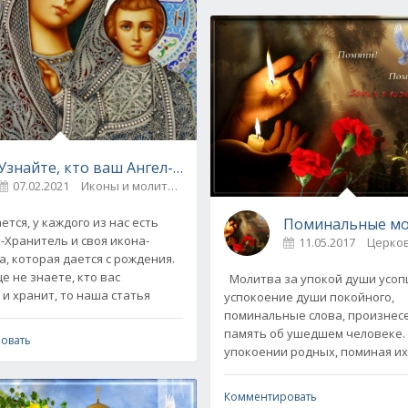
Узнайте, кто ваш Ангел-Хранитель и икона-заступница
07.02.2021
Иконы и молитвы
10
Поминальные мол
ся, у каждого из нас есть
-Хранитель и своя икона-
11.05.2017
а, которая дается с рождения.
е не знаете, кто вас
Молитва за упокой души усоп
 и хранит, то наша статья
успокоение души покойного,
поминальные слова, произнес
память об ушедшем человеке.
овать
упокоении родных, поминая их
Комментировать