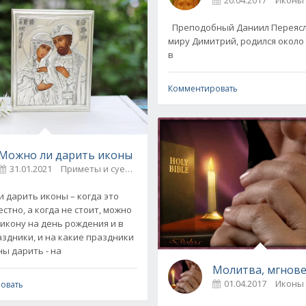
Пре­по­доб­ный Да­ни­ил Пе­ре­я­с­
ми­ру Ди­мит­рий, ро­дил­ся око­ло
в
Комментировать
какие читать
Можно ли дарить иконы
31.01.2021
Приметы и суеверия / Иконы и молитвы
0
дарить иконы – когда это
стно, а когда не стоит, можно
 икону на день рождения и в
аздники, и на какие праздники
ны дарить - на
Молитва, мгнове
01.04.2017
Иконы
овать