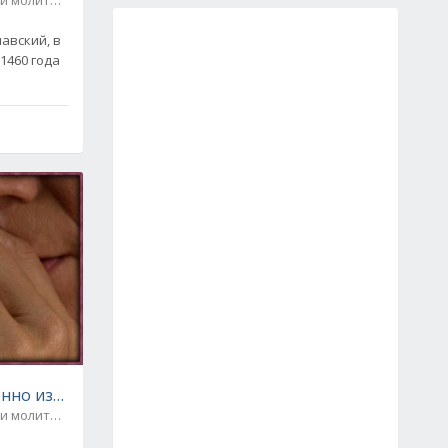
лав­ский, в
 1460 го­да
нно избавляющая от всех проклятий!
 и молитвы
0