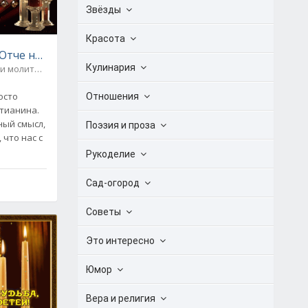
Звёзды
Красота
молитвы
Отче наш"
Кулинария
 и молитвы
0
осто
Отношения
стианина.
ный смысл,
Поэзия и проза
 что нас с
Рукоделие
Сад-огород
Советы
Это интересно
Юмор
Вера и религия