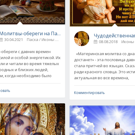
Молитвы-обереги на Пасху от ссор и болезней
Чудодейственна
30.04.2021
Пасха / Иконы и молитвы
0
08.08.2018
Иконы
обереги с давних времен
«Материнская молитва со дна
силой и особой энергетикой. Их
достанет» - эта пословица дав
ли и читали во время тяжелых
стала притчей во языцах. Сказ
родных и близких людей,
ради красного словца. Это ист
и, когда необходимо было
актуальная во все времена,
овать
Комментировать
еса и исцеления, молитвы
0