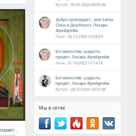
lfprivet
- 05-01-2024 09:53:46
Добро пропадает... или Santa
Claus и Дед Мороз. Лазарь
Фрейдгейм
Лена
- 26-12-2023 13:28:59
Бог милостив - радость
придёт. Лазарь Фрейдгейм
Лена
- 31-10-2023 17:14:18
житие и чудеса провидицы
Бог милостив - радость
придёт. Лазарь Фрейдгейм
lfprivet
- 28-10-2023 18:37:06
Мы в сетях
ь памяти преподобного Даниила Переяславского
 и молитвы
0