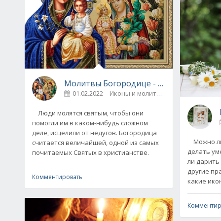
Молитвы Богородице - в каких случаях 
01.02.2022
Иконы и молитвы
0
Люди молятся святым, чтобы они
помогли им в каком-нибудь сложном
деле, исцелили от недугов. Богородица
Можно ли 
считается величайшей, одной из самых
делать уме
почитаемых Святых в христианстве.
ли дарить
другие пр
Комментировать
какие ико
Комментир