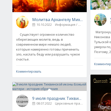
Молитва Архангелу Михаилу - сильнейш
10.10.2022
Информация / Иконы и молитвы
Матронуш
Существует огромное количество
Никонова 
оберегающих молитв, ведь в
Тульской о
современном мире немало людей,
умерла под
которые намеренно готовы причинить
Поэтому, 2
зло, наслать беду или разрушить чужое
счастье.
Комментир
Комментировать
9 июля праздник Тихвинской иконы Бож
08.07.2022
Церковные праздники / И