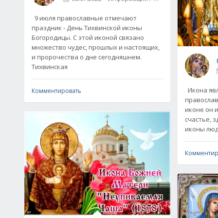
9 июля православные отмечают
праздник - День Тихвинской иконы
Богородицы. С этой иконой связано
множество чудес, прошлых и настоящих,
и пророчества о дне сегодняшнем.
Тихвинская
Икона явл
Комментировать
православ
иконе он 
счастье, з
иконы люд
Комментир