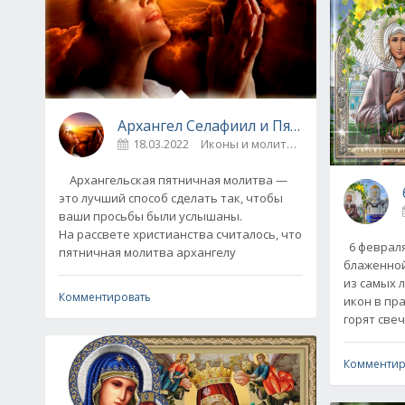
Архангел Селафиил и Пятничная арханг
18.03.2022
Иконы и молитвы
0
Архангельская пятничная молитва —
это лучший способ сделать так, чтобы
ваши просьбы были услышаны.
На рассвете христианства считалось, что
6 февраля
пятничная молитва архангелу
блаженной
из самых 
Комментировать
икон в пр
горят свеч
Комментир