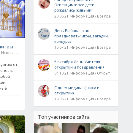
Освенцима: все дети
рождались живыми!
20.06.21, Информация / Все праздники / Рассказы и истории
День Рыбака - как
праздновать: игры, загадки,
явления
конкурсы
итвы в день Святой Пасхи
10.07.21, Информация / Все праздники
Пасха / Иконы и молитвы
0
5 октября День Учителя -
тургию от
открытки и поздравления
рочесть
04.10.21, Информация / Открытки / Все праздники
собой
сей
С днем медика! (стихи и
вные
открытки)
19.06.21, Информация / Все праздники
Топ участников сайта