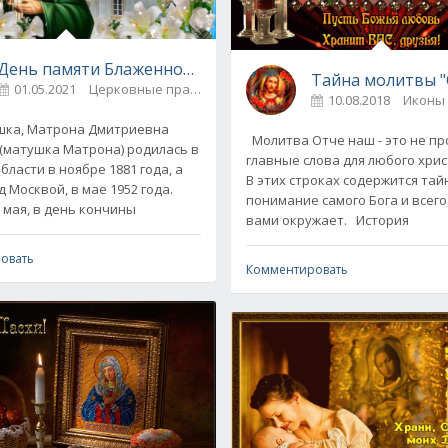
День памяти Блаженной Матроны - заповеди, стихи и 
ая защита и оберег
Тайна молитвы "
01.05.2021
Церковные праздники / Иконы и молитвы
3
0
10.08.2018
Иконы
ка, Матрона Дмитриевна
Молитва Отче наш - это не пр
(матушка Матрона) родилась в
главные слова для любого хри
бласти в ноябре 1881 года, а
В этих строках содержится тай
 Москвой, в мае 1952 года.
понимание самого Бога и всего,
 мая, в день кончины
вами окружает. История
овать
Комментировать
ьей матери - история обретения
коны и молитвы
0