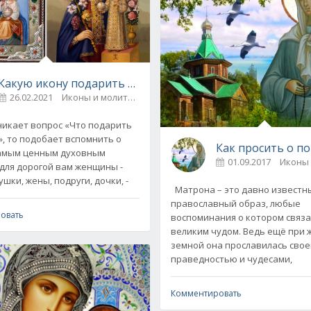
о чем просят образ
коны и молитвы
0
Какую икону подарить женщине
26.02.2021
Иконы и молитвы
0
никает вопрос «Что подарить
, то подобает вспомнить о
Как просить о 
самым ценным духовным
01.09.2017
Иконы
для дорогой вам женщины -
шки, жены, подруги, дочки, -
Матрона – это давно известн
православный образ, любые
овать
воспоминания о котором связа
великим чудом. Ведь ещё при 
земной она прославилась сво
праведностью и чудесами,
Комментировать