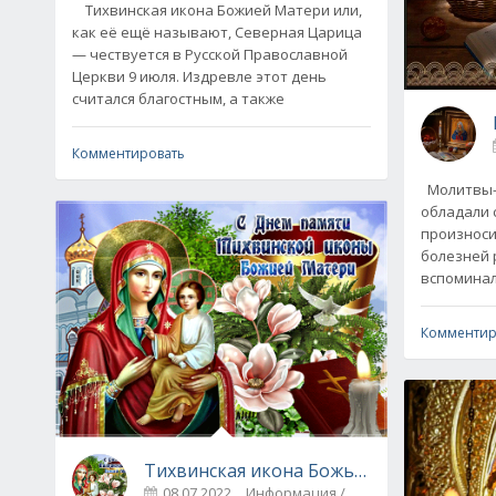
Тихвинская икона Божией Матери или,
как её ещё называют, Северная Царица
— чествуется в Русской Православной
Церкви 9 июля. Издревле этот день
считался благостным, а также
Комментировать
Молитвы–
обладали 
произноси
болезней 
вспоминал
Комментир
Тихвинская икона Божьей матери - чуд
08.07.2022
Информация / Иконы и молитвы