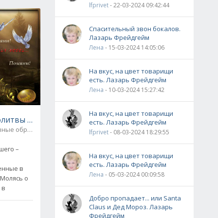
lfprivet
- 22-03-2024 09:42:44
Спасительный звон бокалов.
Лазарь Фрейдгейм
Лена
- 15-03-2024 14:05:06
На вкус, на цвет товарищи
есть. Лазарь Фрейдгейм
Лена
- 10-03-2024 15:27:42
На вкус, на цвет товарищи
итвы - что это, и для чего они нужны?
есть. Лазарь Фрейдгейм
Церковные обряды / Иконы и молитвы
0
lfprivet
- 08-03-2024 18:29:55
шего –
На вкус, на цвет товарищи
есть. Лазарь Фрейдгейм
енные в
Лена
- 05-03-2024 00:09:58
 Молясь о
 в
Добро пропадает... или Santa
Claus и Дед Мороз. Лазарь
Фрейдгейм