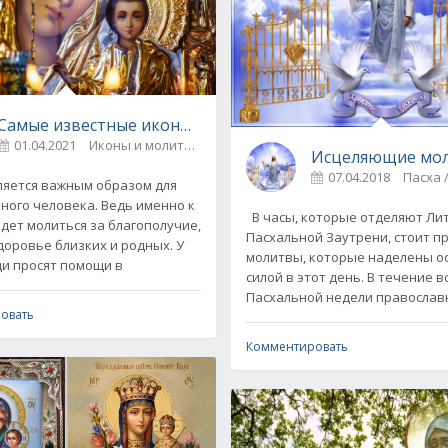
Самые известные иконы Божьей Матери и их чудесные 
01.04.2021
Иконы и молитвы
0
Исцеляющие мол
07.04.2018
яется важным образом для
ного человека. Ведь именно к
В часы, которые отделяют Ли
идет молиться за благополучие,
Пасхальной Заутрени, стоит п
доровье близких и родных. У
молитвы, которые наделены о
и просят помощи в
силой в этот день. В течение в
Пасхальной недели правосла
овать
Комментировать