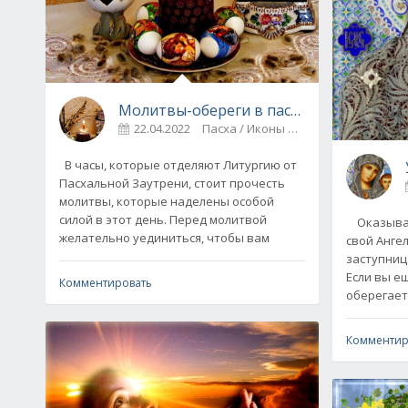
Молитвы-обереги в пасхальную ночь
22.04.2022
Пасха / Иконы и молитвы
0
В часы, которые отделяют Литургию от
Пасхальной Заутрени, стоит прочесть
молитвы, которые наделены особой
силой в этот день. Перед молитвой
Оказывает
желательно уединиться, чтобы вам
свой Ангел
заступниц
Если вы ещ
Комментировать
оберегает
Комментир