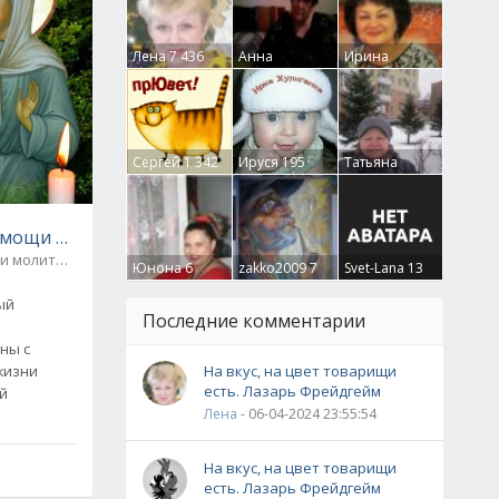
Лена
7 436
Анна
Ирина
Гумлевая
0
Бруцкая
41
Сергей
1 342
Ируся
195
Татьяна
Крючкова
0
помощи Матрону Московскую
 и молитвы
0
Юнона
6
zakko2009
7
Svet-Lana
13
ый
Последние комментарии
ны с
жизни
На вкус, на цвет товарищи
есть. Лазарь Фрейдгейм
ей
Лена
- 06-04-2024 23:55:54
На вкус, на цвет товарищи
есть. Лазарь Фрейдгейм