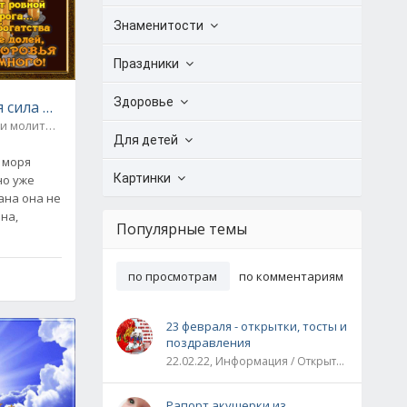
Знаменитости
Праздники
Здоровье
я сила материнской молитвы
 и молитвы
0
Для детей
 моря
Картинки
но уже
ана она не
ина,
Популярные темы
по просмотрам
по комментариям
23 февраля - открытки, тосты и
поздравления
22.02.22, Информация / Открытки / Все праздники
Рапорт акушерки из