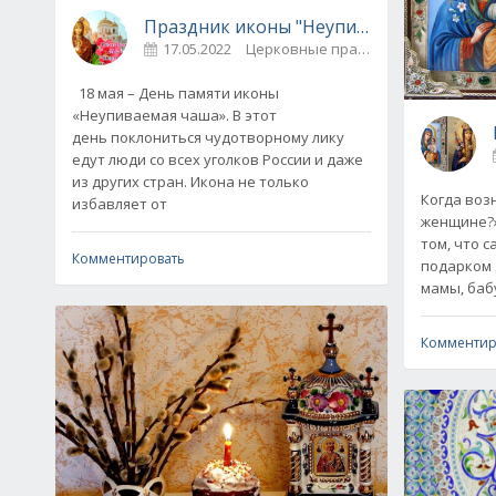
Праздник иконы "Неупиваемая чаша" - 
17.05.2022
Церковные праздники / И
18 мая – День памяти иконы
«Неупиваемая чаша». В этот
день поклониться чудотворному лику
едут люди со всех уголков России и даже
из других стран. Икона не только
Когда воз
избавляет от
женщине?»
том, что 
Комментировать
подарком 
мамы, бабу
Комментир