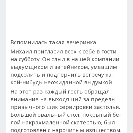
Вспомнилась такая вечеринка...
Ми­ха­ил приг­ла­сил всех к себе в гости
на суб­бо­ту. Он слыл в нашей ком­па­нии
вы­дум­щи­ком и за­тей­ни­ком, умев­шим
под­со­лить и под­перчить встре­чу ка­
кой-ни­будь не­ожи­дан­ной вы­дум­кой.
На этот раз каж­дый гость об­ра­щал
вни­мание на вы­ходя­щий за пре­делы
при­выч­но­го шик сер­ви­ров­ки застолья.
Боль­шой оваль­ный стол, пок­ры­тый бе­
лой нак­рахма­лен­ной скатертью, был
под­го­тов­лен с на­рочи­тым изя­щес­твом.