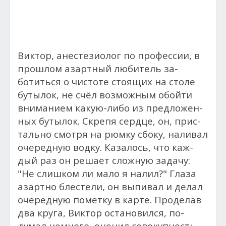
Вик­тор, анес­те­зи­олог по про­фес­сии, в
прош­лом азар­тный лю­битель за­
ботить­ся о чис­то­те сто­ящих на сто­ле
бу­тылок, не счёл воз­можным обой­ти
вни­мани­ем ка­кую-ли­бо из предложен­
ных бу­тылок. Скре­пя сер­дце, он, прис­
таль­но смот­ря на рюм­ку сбо­ку, на­ливал
очередную вод­ку. Ка­залось, что каж­
дый раз он ре­ша­ет слож­ную за­дачу:
"Не слиш­ком ли ма­ло я на­лил?" Гла­за
азар­тно блес­те­ли, он вы­пивал и де­лал
оче­ред­ную по­мет­ку в кар­те. Проделав
два кру­га, Вик­тор ос­та­новил­ся, по­
думал нем­но­го, оце­нил со­вокуп­ность