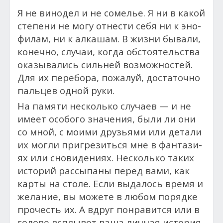
Я не ви­нодел и не со­мелье. Я ни в ка­кой
сте­пени не мо­гу от­нести се­бя ни к эно­
филам, ни к ал­ка­шам. В жизни бывали,
конечно, слу­ча­и, ког­да обстоятельства
ока­зыва­лись силь­ней возможностей.
Для их перебора, пожалуй, дос­та­точ­но
паль­цев од­ной ру­ки.
На памяти нес­коль­ко слу­ча­ев — и не
име­ет осо­бого зна­чения, бы­ли ли они
со мной, с моими друзь­ями или детали
их могли приг­ре­зиться мне в фан­та­зи­
ях или сновидени­ях. Несколь­ко таких
ис­то­рий рассыпаны пе­ред ва­ми, как
кар­ты на сто­ле. Ес­ли выдалось время и
же­лание, вы мо­жете в лю­бом по­ряд­ке
про­честь их. А вдруг пон­ра­вит­ся или в
голове всплы­вет ва­ша лич­ная ис­то­рия,