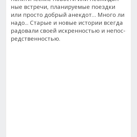
ные встре­чи, пла­ниру­емые по­ез­дки
или прос­то доб­рый анек­дот… Много ли
надо... Ста­рые и но­вые ис­то­рии всег­да
ра­дова­ли сво­ей ис­крен­ностью и не­пос­
редс­твен­ностью.