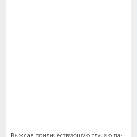
Выж­дав при­личес­тву­ющую слу­чаю па­