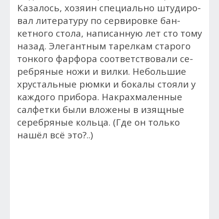
Ка­залось, хо­зя­ин спе­ци­аль­но штудиро­
вал литературу по сер­ви­ров­ке бан­
кетно­го сто­ла, на­писан­ную лет сто то­му
на­зад. Эле­ган­тным та­рел­кам ста­рого
тон­ко­го фар­фо­ра со­от­ветс­тво­вали се­
реб­ря­ные но­жи и вилки. Не­боль­шие
хрус­таль­ные рюм­ки и бокалы сто­яли у
каж­до­го при­бора. Накрахмаленные
сал­фетки бы­ли вло­жены в изящ­ные
серебряные коль­ца. (Где он только
нашёл всё это?..)