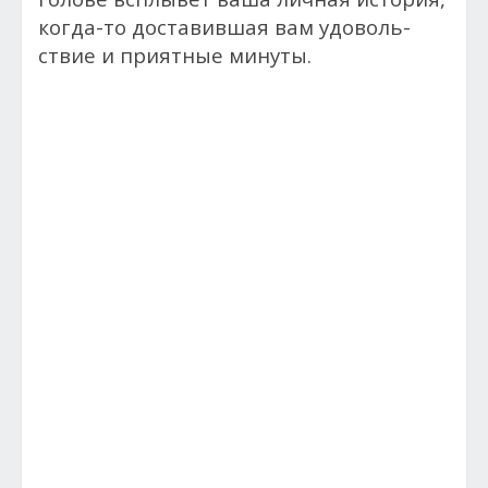
ког­да-то дос­та­вив­шая вам удо­воль­
ствие и приятные минуты.