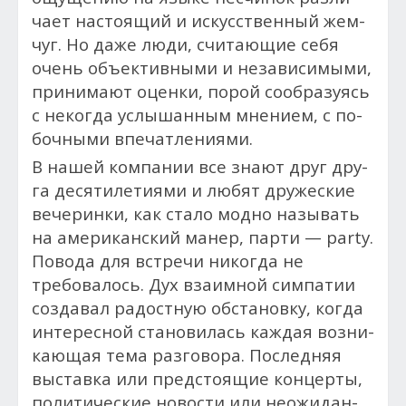
ча­ет нас­то­ящий и искусственный жем­
чуг. Но да­же лю­ди, счи­та­ющие се­бя
очень объ­ек­тивны­ми и независимы­ми,
при­нима­ют оцен­ки, по­рой со­об­ра­зу­ясь
с не­ког­да ус­лы­шан­ным мне­ни­ем, с по­
боч­ны­ми впе­чат­ле­ни­ями.
В нашей ком­па­нии все зна­ют друг дру­
га де­сяти­лети­ями и лю­бят дружеские
вечеринки, как стало мод­но на­зывать
на аме­рикан­ский ма­нер, пар­ти — party.
По­вода для встре­чи никогда не
требовалось. Дух вза­им­ной сим­па­тии
соз­да­вал ра­дос­тную об­ста­нов­ку, ког­да
ин­те­рес­ной ста­нови­лась каж­дая воз­ни­
ка­ющая те­ма раз­го­вора. Пос­ледняя
выс­тавка или пред­сто­ящие кон­церты,
по­лити­чес­кие но­вос­ти или не­ожи­дан­