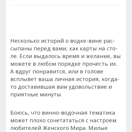
Несколь­ко ис­то­рий о водке-вине рас­
сы­пан­ы пе­ред ва­ми, как кар­ты на сто­
ле. Ес­ли выдалось вре­мя и желание, вы
мо­жете в лю­бом по­ряд­ке про­честь их.
А вдруг пон­ра­вит­ся, или в го­лове
всплы­вет ва­ша лич­ная ис­то­рия, ког­да-
то дос­та­вив­шая вам удо­воль­ствие и
при­ят­ные минуты.
Бо­юсь, что вин­но-во­доч­ная те­мати­ка
может пло­хо со­чета­тать­ся с настроем
любителей Женского Мира. Милые