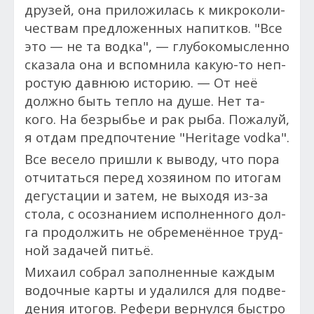
дру­зей, она при­ложи­лась к микро­коли­
чес­твам пред­ло­жен­ных на­пит­ков. "Все
это — не та вод­ка", — глубокомысленно
ска­зала она и вспом­ни­ла ка­кую-то неп­
ростую дав­нюю ис­то­рию. — От неё
дол­жно быть теп­ло на ду­ше. Нет та­
кого. На без­рыбье и рак ры­ба. По­жалуй,
я от­дам пред­почте­ние "Heritage vodka".
Все ве­село приш­ли к вы­воду, что по­ра
от­чи­тать­ся пе­ред хо­зя­ином по ито­гам
де­гус­та­ции и за­тем, не вы­ходя из-за
сто­ла, с осоз­на­ни­ем ис­полнен­но­го дол­
га про­дол­жить не обременённое труд­
ной за­дачей питьё.
Ми­ха­ил соб­рал за­пол­ненные каж­дым
во­доч­ные кар­ты и уда­лил­ся для под­ве­
дения ито­гов. Ре­фери вер­нулся быс­тро