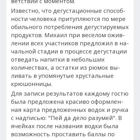
ветс­твии с мо­мен­том.
Из­вес­тно, что де­гус­та­ци­он­ные спо­соб­
ности че­лове­ка при­туп­ля­ют­ся по ме­ре
обильно­го пот­ребле­ния де­гус­ти­ру­емых
про­дук­тов. Ми­ха­ил при ве­селом ожив­
ле­нии всех учас­тни­ков пред­ло­жил в на­
чаль­ной ста­дии в процессе дегустации
от­ве­дать на­пит­ки в не­боль­ших
количес­твах, а ос­татки из рю­мок вы­
ливать в упомянутые хрус­таль­ные
крю­шон­ни­цы.
Для за­писи ре­зуль­та­тов каж­до­му гос­тю
бы­ла пред­ло­жена кра­сиво офор­млен­
ная кар­та пред­ло­жен­ных во­док и руч­ка
с над­писью: "Пей да де­ло ра­зумей". В
ячей­ках пос­ле названия вод­ки бы­ла
воз­можность прос­та­вить бал­лы по