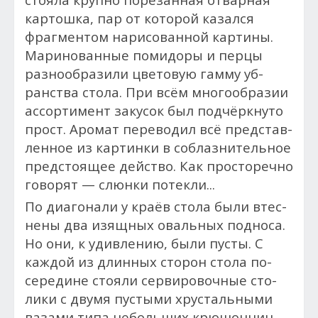
кар­тошка, пар от ко­торой ка­зал­ся
фраг­ментом на­рисо­ван­ной кар­ти­ны.
Ма­рино­ван­ные помидо­ры и пер­цы
раз­но­об­ра­зили цве­товую гам­му уб­
ранс­тва сто­ла. При всём многообразии
ас­сорти­мент за­кусок был под­чёр­кну­то
прост. Аро­мат пе­рево­дил всё представ­
ленное из кар­тинки в соб­лазни­тель­ное
пред­сто­ящее дей­ство. Как просторечно
говорят — слюнки потекли...
По ди­аго­нали у краёв стола бы­ли втес­
не­ны два изящ­ных оваль­ных под­но­са.
Но они, к удив­ле­нию, бы­ли пус­ты. С
каж­дой из длин­ных сто­рон сто­ла по­
сере­дине сто­яли сервировоч­ные сто­
лики с дву­мя пус­ты­ми хрус­таль­ны­ми
ва­зами ти­па не­боль­ших крюшонниц,