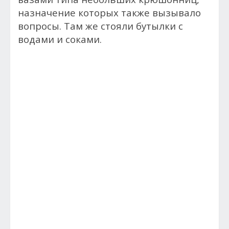
наз­на­чение ко­торых так­же вы­зыва­ло
воп­ро­сы. Там же сто­яли бу­тыл­ки с
водами и со­ками.