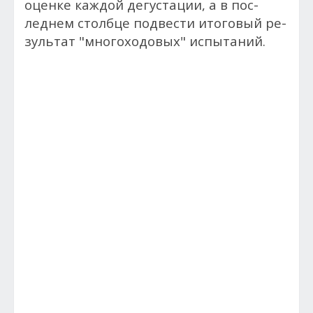
оценке каждой дегустации, а в пос­
леднем стол­бце под­вести итоговый ре­
зуль­тат "мно­гохо­довых" ис­пы­таний.