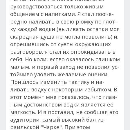
руководствоваться только живым
общением с напитками. Я стал по­оче­
ред­но на­ливать в свою рюм­ку по глот­
ку каж­дой вод­ки (выливать ос­татки моя
ска­ред­ная ду­ша не мог­ла позво­лить) и,
от­ре­шив­шись от су­еты окружа­ющих
раз­го­воров, я стал их оп­ро­киды­вать в
се­бя. Но ко­личес­тво ока­залось слишком
ма­лым, и пер­вый за­ход не поз­во­лил ус­
той­чи­во уло­вить же­ла­емые оцен­ки.
Пришлось изме­нить так­ти­ку и на­
ливать вод­ку с не­кото­рым избытком. В
этот мо­мент мне по­каза­лось, что глав­
ным дос­то­инс­твом вод­ки яв­ля­ет­ся её
мягкость. И я пос­та­вил, не сообщая это
ауди­тории, са­мый вы­сокий бал из­
раильской "Чар­ке". При этом