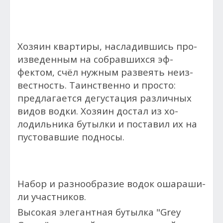
Хо­зя­ин квар­ти­ры, нас­ла­див­шись про­
из­ве­ден­ным на соб­равших­ся эф­
фектом, счёл нуж­ным раз­ве­ять не­из­
вес­тность. Таинственно и просто:
предлагается де­гус­та­ция раз­личных
видов вод­ки. Хо­зя­ин дос­тал из хо­
лодиль­ни­ка бутылки и пос­та­вил их на
пус­то­вав­шие под­но­сы.
На­бор и раз­но­об­ра­зие во­док ошараши­
ли учас­тни­ков.
В
ы­сокая эле­ган­тная бу­тыл­ка "Grey