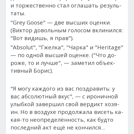
и тор­жес­твен­но стал ог­ла­шать ре­зуль­
та­ты.
"Grey Goose" — две выс­ших оцен­ки.
(Вик­тор до­воль­ным го­лосом вкли­нил­ся:
"Вот видишь, я прав").
"Absolut", "Гжел­ка", "Чар­ка" и "Heritage"
— по од­ной выс­шей оцен­ке. ("Что до­
роже, то и луч­ше", — за­метил объ­ек­
тивный Борис).
"Я мо­гу каж­до­го из вас поз­дра­вить: у
вас аб­со­лют­ный вкус", — с иро­нич­ной
улыб­кой завер­шил свой вер­дикт хо­зя­
ин. Но в воз­ду­хе про­дол­жа­ла ви­сеть ка­
кая-то неопределённость, как буд­то
пос­ледний акт ещё не кон­чился…