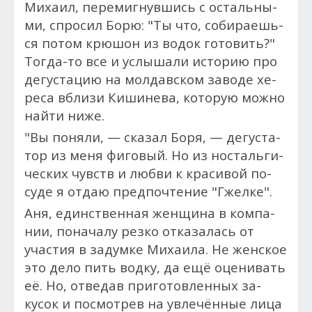
Миха­ил, пе­ремиг­нувшись с ос­таль­ны­
ми, спро­сил Борю: "Ты что, со­бира­ешь­
ся потом крюшон из во­док го­товить?"
Тог­да-то все и ус­лы­шали ис­то­рию про
де­гус­та­цию на молдав­ском за­воде хе­
реса вбли­зи Ки­шине­ва, ко­торую мож­но
най­ти ни­же.
"Вы по­няли, — ска­зал Боря, — де­гус­та­
тор из ме­ня фи­говый. Но из нос­таль­ги­
чес­ких чувств и люб­ви к кра­сивой по­
суде я от­даю пред­почте­ние "Гжел­ке".
Аня, единс­твен­ная жен­щи­на в ком­па­
нии, по­нача­лу рез­ко от­ка­залась от
учас­тия в за­дум­ке Ми­ха­ила. Не жен­ское
это де­ло пить вод­ку, да ещё оце­нивать
её. Но, от­ве­дав приготовленных за­
кусок и пос­мотрев на ув­ле­чён­ные ли­ца