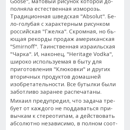
Goose", ма­товый ри­сунок ко­торой до­
пол­ня­ла ес­тес­твен­ная из­мо­розь.
Традици­он­ная швед­ская "Absolut". Бе­
ло-го­лубая с ха­рак­терным ри­сун­ком
российская "Гжел­ка". Скром­ная, но бь­
ющая ре­кор­ды про­даж аме­рикан­ская
"Smirnoff". Та­инс­твен­ная из­ра­иль­ская
"Чар­ка". И, на­конец, "Heritage Vodka",
ши­роко ис­поль­зу­емая в быту для
приготовления "Клю­ков­ки" и дру­гих
вто­рич­ных про­дук­тов до­маш­ней
изобретательнос­ти. Все бу­тыл­ки бы­ли
за­бот­ли­во за­ранее рас­пе­чата­ны.
Ми­ха­ил пре­дуп­ре­дил, что за­дача тре­
бу­ет от каж­до­го не под­да­вать­ся при­
выч­кам к стереоти­пам, а дей­ство­вать
аб­со­лют­но независимо, в пол­ном со­от­