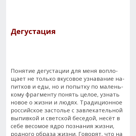
Дегустация
По­нятие де­гус­та­ции для ме­ня воп­ло­
ща­ет не толь­ко вку­совое уз­на­вание на­
пит­ков и еды, но и по­пыт­ку по ма­лень­
ко­му фраг­менту по­нять це­лое, уз­нать
но­вое о жиз­ни и лю­дях. Традици­он­ное
рос­сий­ское зас­толье с зав­ле­катель­ной
вы­пив­кой и свет­ской беседой, не­сёт в
се­бе ве­сомое яд­ро поз­на­ния жиз­ни,
род­но­го об­ра­за жиз­ни. Го­ворят, что на