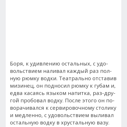
Боря, к удив­ле­нию ос­таль­ных, с удо­
воль­стви­ем на­ливал каж­дый раз пол­
ную рюм­ку вод­ки. Те­ат­раль­но от­ста­вив
ми­зинец, он под­но­сил рюм­ку к гу­бам и,
ед­ва ка­са­ясь язы­ком напитка, раз-дру­
гой про­бовал вод­ку. Пос­ле это­го он по­
вора­чивал­ся к сер­ви­ровоч­но­му столику
и мед­ленно, с удо­воль­стви­ем вы­ливал
ос­таль­ную вод­ку в хрус­таль­ную ва­зу.