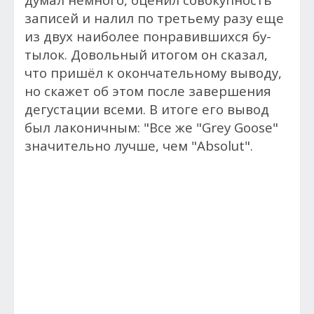
за­писей и на­лил по треть­ему ра­зу еще
из двух на­ибо­лее пон­ра­вив­шихся бу­
тылок. До­воль­ный итогом он ска­зал,
что при­шёл к окон­ча­тель­но­му вы­воду,
но ска­жет об этом пос­ле заверше­ния
де­гус­та­ции все­ми. В итоге его вы­вод
был ла­конич­ным: "Все же "Grey Goose"
значитель­но луч­ше, чем "Absolut".