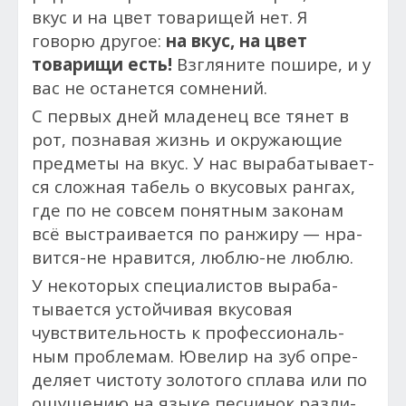
вкус и на цвет то­вари­щей нет. Я
говорю другое:
на вкус, на цвет
товарищи есть!
Взгляните пошире, и у
вас не останется сомнений.
С пер­вых дней мла­денец все тя­нет в
рот, поз­на­вая жизнь и ок­ру­жа­ющие
пред­ме­ты на вкус. У нас вы­раба­тыва­ет­
ся слож­ная та­бель о вку­совых ран­гах,
где по не сов­сем понятным за­конам
всё выс­тра­ива­ет­ся по ран­жи­ру — нра­
вит­ся-не нра­вит­ся, люб­лю-не люб­лю.
У не­кото­рых спе­ци­алис­тов вы­раба­
тыва­ет­ся ус­той­чи­вая вку­совая
чувствительность к про­фес­си­ональ­
ным проб­ле­мам. Юве­лир на зуб оп­ре­
деля­ет чис­то­ту золото­го спла­ва или по
ощу­щению на язы­ке пес­чи­нок раз­ли­