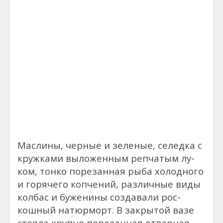
Мас­ли­ны, чер­ные и зе­леные, се­лед­ка с
круж­ка­ми выложен­ным реп­ча­тым лу­
ком, тон­ко порезан­ная ры­ба хо­лод­но­го
и го­ряче­го коп­че­ний, раз­личные ви­ды
кол­бас и бу­жени­ны созда­вали рос­
кошный на­тюр­морт. В зак­ры­той ва­зе
сто­яла круп­но по­резан­ная от­варная