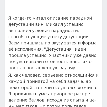
Я когда-то читал описание парадной
дегустации вин. Михаил успешно
выполнил условия парадности,
способствующие успеху дегустации.
Всем пришлась по вку­су за­тея и фор­ма
её исполнения. "Дегустация" идеи
прош­ла ус­пешно. Учас­тни­ки уже дав­но
почувствовали го­тов­ность внес­ти яс­
ность в поставленную за­дачу.
Я, как че­ловек, серь­ез­но от­но­сящий­ся к
каж­дой при­нятой на се­бя за­даче, до
некоторой степени ослушался хозяина.
Я при­кинул в уме ап­ри­ор­ное рас­пре­
деле­ние бал­лов, ис­хо­дя из опы­та и це­
ны на­пит­ков. Но по­том попытался